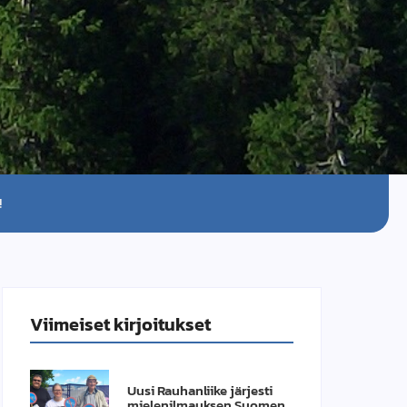
!
Viimeiset kirjoitukset
Uusi Rauhanliike järjesti
mielenilmauksen Suomen