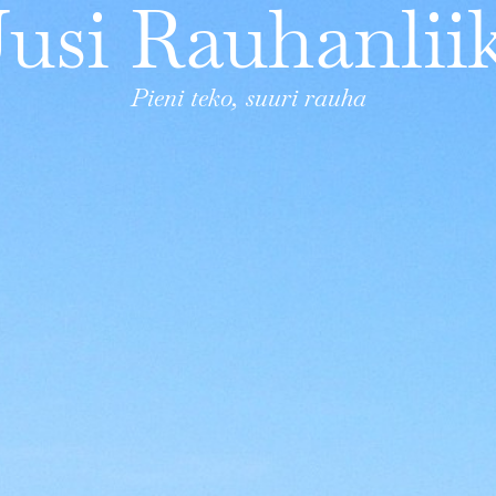
usi Rauhanlii
Pieni teko, suuri rauha